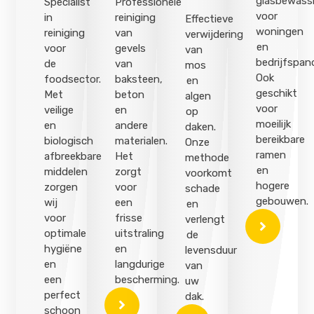
glasbewass
Specialist
Professionele
voor
in
reiniging
Effectieve
woningen
reiniging
van
verwijdering
en
voor
gevels
van
bedrijfspan
de
van
mos
Ook
foodsector.
baksteen,
en
geschikt
Met
beton
algen
voor
veilige
en
op
moeilijk
en
andere
daken.
bereikbare
biologisch
materialen.
Onze
ramen
afbreekbare
Het
methode
en
middelen
zorgt
voorkomt
hogere
zorgen
voor
schade
gebouwen.
wij
een
en
voor
frisse
verlengt
optimale
uitstraling
de
hygiëne
en
levensduur
en
langdurige
van
een
bescherming.
uw
perfect
dak.
schoon