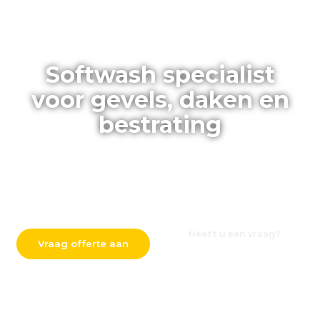
Diep Schoon Resultaat
Softwash specialist
voor gevels, daken en
bestrating
Gebr. Nentjes reinigt uw pand grondig, veilig en zonder
hogedruk. Onze softwash methode verwijdert algen,
schimmels en aanslag tot diep in de vezels, met een
langdurig resultaat en zonder risico op schade.
Heeft u een vraag?
Vraag offerte aan
06 - 2378 6784