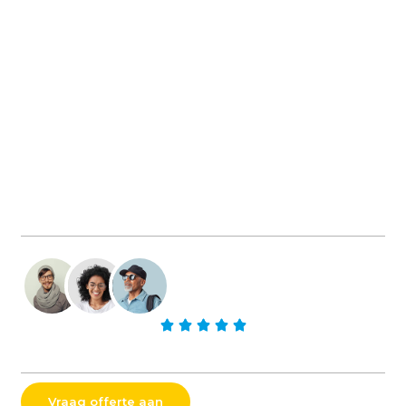
DIRECT CONTACT
Laat uw pand weer als
nieuw stralen
Gebr. Nentjes reinigt snel, professioneel en zonder
schade. Met onze softwash methode bent u verzekerd
van een duurzaam en langdurig resultaat. Vraag vandaag
nog een vrijblijvende offerte aan, wij reageren binnen 24
uur.
Beoordeeld met 5/5 door tevreden klanten
Vraag offerte aan