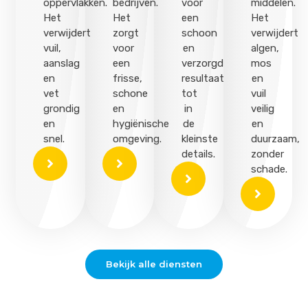
oppervlakken.
bedrijven.
voor
middelen.
Het
Het
een
Het
verwijdert
zorgt
schoon
verwijdert
vuil,
voor
en
algen,
aanslag
een
verzorgd
mos
en
frisse,
resultaat
en
vet
schone
tot
vuil
grondig
en
in
veilig
en
hygiënische
de
en
snel.
omgeving.
kleinste
duurzaam,
details.
zonder
schade.
Bekijk alle diensten