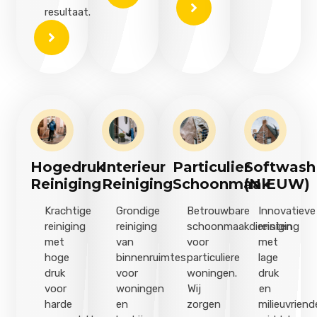
resultaat.
Hogedruk
Interieur
Particulier
Softwash
Reiniging
Reiniging
Schoonmaak
(NIEUW)
Krachtige
Grondige
Betrouwbare
Innovatieve
reiniging
reiniging
schoonmaakdiensten
reiniging
met
van
voor
met
hoge
binnenruimtes
particuliere
lage
druk
voor
woningen.
druk
voor
woningen
Wij
en
harde
en
zorgen
milieuvriende