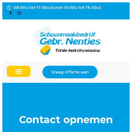
08:00u tot 17:30u (lunch 13:00u tot 14:00u)
Vraag offerte aan
Contact opnemen